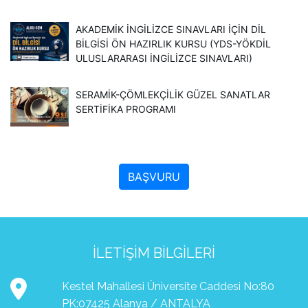
AKADEMİK İNGİLİZCE SINAVLARI İÇİN DİL
BİLGİSİ ÖN HAZIRLIK KURSU (YDS-YÖKDİL
ULUSLARARASI İNGILIZCE SINAVLARI)
SERAMIK-ÇÖMLEKÇILIK GÜZEL SANATLAR
SERTIFIKA PROGRAMI
BAŞVURU
İLETIŞIM BILGILERI
Kestel Mahallesi Üniversite Caddesi No:80
PK:07425 Alanya / ANTALYA