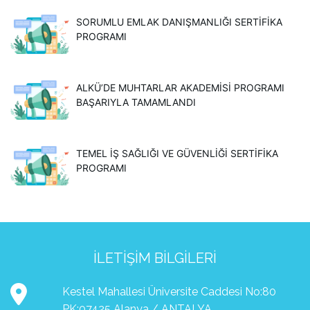
SORUMLU EMLAK DANIŞMANLIĞI SERTİFİKA
PROGRAMI
ALKÜ’DE MUHTARLAR AKADEMİSİ PROGRAMI
BAŞARIYLA TAMAMLANDI
TEMEL İŞ SAĞLIĞI VE GÜVENLİĞİ SERTİFİKA
PROGRAMI
İLETIŞIM BILGILERI
Kestel Mahallesi Üniversite Caddesi No:80
PK:07425 Alanya / ANTALYA