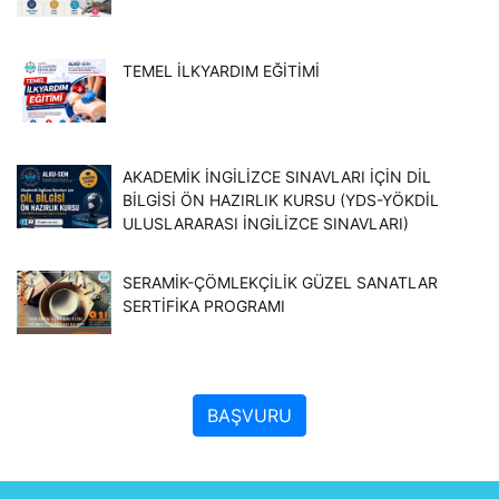
TEMEL İLKYARDIM EĞITIMI
AKADEMİK İNGİLİZCE SINAVLARI İÇİN DİL
BİLGİSİ ÖN HAZIRLIK KURSU (YDS-YÖKDİL
ULUSLARARASI İNGILIZCE SINAVLARI)
SERAMIK-ÇÖMLEKÇILIK GÜZEL SANATLAR
SERTIFIKA PROGRAMI
BAŞVURU