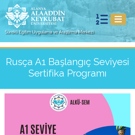
Sürekli Eğitim Uygulama ve Araştırma Merkezi
Rusça A1 Başlangıç Seviyesi
Sertifika Programı